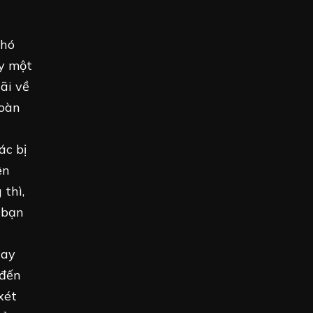
khó
ay một
ãi về
toàn
ác bị
ên
 thì,
 bạn
hay
 đến
xét