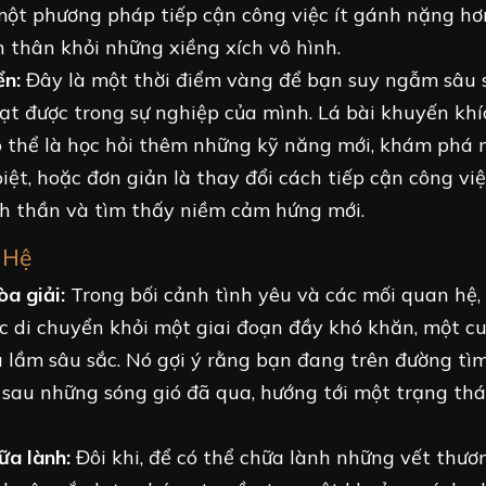
một phương pháp tiếp cận công việc ít gánh nặng hơ
n thân khỏi những xiềng xích vô hình.
ển:
Đây là một thời điểm vàng để bạn suy ngẫm sâu 
t được trong sự nghiệp của mình. Lá bài khuyến khí
ó thể là học hỏi thêm những kỹ năng mới, khám phá 
iệt, hoặc đơn giản là thay đổi cách tiếp cận công vi
nh thần và tìm thấy niềm cảm hứng mới.
 Hệ
a giải:
Trong bối cảnh tình yêu và các mối quan hệ, 
c di chuyển khỏi một giai đoạn đầy khó khăn, một c
 lầm sâu sắc. Nó gợi ý rằng bạn đang trên đường tì
i sau những sóng gió đã qua, hướng tới một trạng th
a lành:
Đôi khi, để có thể chữa lành những vết thươ