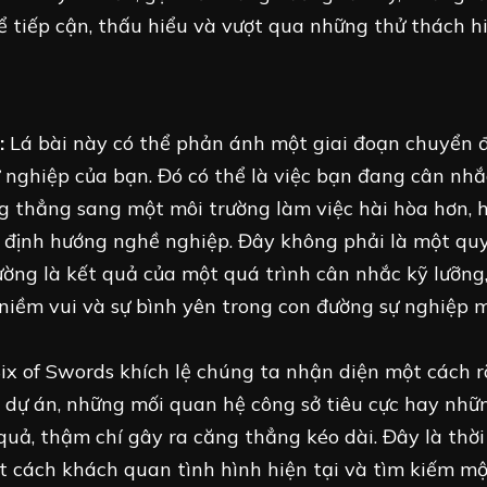
ể tiếp cận, thấu hiểu và vượt qua những thử thách h
:
Lá bài này có thể phản ánh một giai đoạn chuyển đ
 nghiệp của bạn. Đó có thể là việc bạn đang cân nhắ
ăng thẳng sang một môi trường làm việc hài hòa hơn, 
g định hướng nghề nghiệp. Đây không phải là một qu
ờng là kết quả của một quá trình cân nhắc kỹ lưỡng
iềm vui và sự bình yên trong con đường sự nghiệp 
ix of Swords khích lệ chúng ta nhận diện một cách r
dự án, những mối quan hệ công sở tiêu cực hay nhữ
quả, thậm chí gây ra căng thẳng kéo dài. Đây là thờ
ột cách khách quan tình hình hiện tại và tìm kiếm m