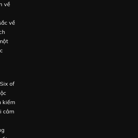
n về
sắc về
ch
một
ệc
Six of
uộc
m kiếm
ái cảm
ng