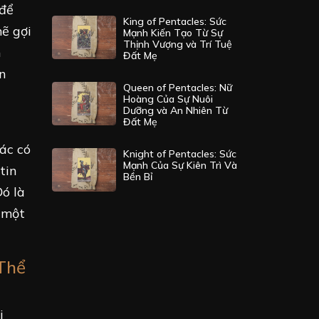
 để
King of Pentacles: Sức
ẽ gợi
Mạnh Kiến Tạo Từ Sự
Thịnh Vượng và Trí Tuệ
h
Đất Mẹ
ẵn
Queen of Pentacles: Nữ
Hoàng Của Sự Nuôi
Dưỡng và An Nhiên Từ
Đất Mẹ
hác có
Knight of Pentacles: Sức
Mạnh Của Sự Kiên Trì Và
tin
Bền Bỉ
ó là
g một
 Thể
i