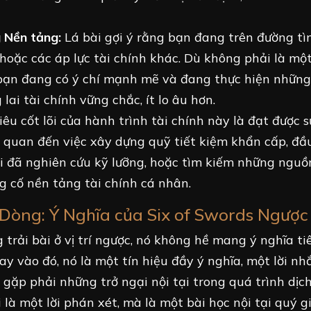
 Nền tảng:
Lá bài gợi ý rằng bạn đang trên đường tì
oặc các áp lực tài chính khác. Dù không phải là một
g bạn đang có ý chí mạnh mẽ và đang thực hiện nhữn
ai tài chính vững chắc, ít lo âu hơn.
êu cốt lõi của hành trình tài chính này là đạt được s
ên quan đến việc xây dựng quỹ tiết kiệm khẩn cấp, đầ
hi đã nghiên cứu kỹ lưỡng, hoặc tìm kiếm những nguồ
 cố nền tảng tài chính cá nhân.
 Dòng: Ý Nghĩa của Six of Swords Ngược
g trải bài ở vị trí ngược, nó không hề mang ý nghĩa ti
y vào đó, nó là một tín hiệu đầy ý nghĩa, một lời nh
gặp phải những trở ngại nội tại trong quá trình dịc
à một lời phán xét, mà là một bài học nội tại quý gi