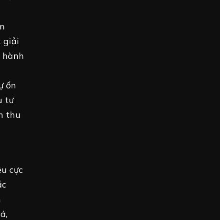
m
 giải
g hành
ự ổn
u tư
n thu
êu cực
ắc
h
á,