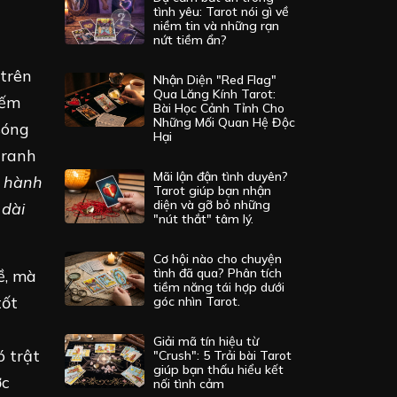
tình yêu: Tarot nói gì về
niềm tin và những rạn
nứt tiềm ẩn?
 trên
Nhận Diện "Red Flag"
Qua Lăng Kính Tarot:
iếm
Bài Học Cảnh Tỉnh Cho
Những Mối Quan Hệ Độc
sóng
Hại
tranh
Mãi lận đận tình duyên?
t hành
Tarot giúp bạn nhận
diện và gỡ bỏ những
 dài
"nút thắt" tâm lý.
Cơ hội nào cho chuyện
tình đã qua? Phân tích
ề, mà
tiềm năng tái hợp dưới
tốt
góc nhìn Tarot.
Giải mã tín hiệu từ
ó trật
"Crush": 5 Trải bài Tarot
giúp bạn thấu hiểu kết
ợc
nối tình cảm