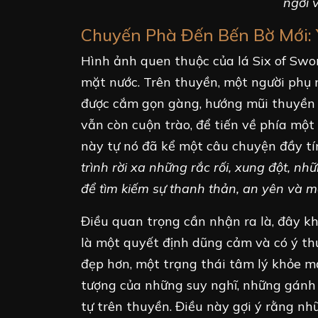
ngơi 
Chuyến Phà Đến Bến Bờ Mới: 
Hình ảnh quen thuộc của lá Six of Swo
mặt nước. Trên thuyền, một người phụ n
được cắm gọn gàng, hướng mũi thuyền r
vẫn còn cuộn trào, để tiến về phía một
này tự nó đã kể một câu chuyện đầy t
trình rời xa những rắc rối, xung đột, nh
để tìm kiếm sự thanh thản, an yên và m
Điều quan trọng cần nhận ra là, đây k
là một quyết định dũng cảm và có ý th
đẹp hơn, một trạng thái tâm lý khỏe m
tượng của những suy nghĩ, những gánh 
tự trên thuyền. Điều này gợi ý rằng n