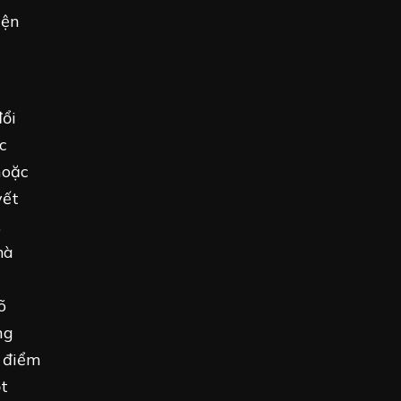
iện
ổi
c
hoặc
yết
,
mà
õ
ng
i điểm
ột