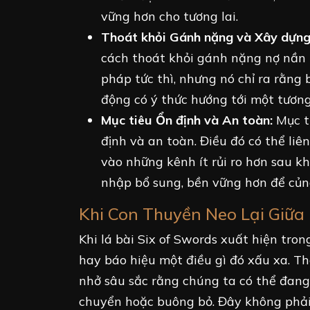
vững hơn cho tương lai.
Thoát khỏi Gánh nặng và Xây dựng
cách thoát khỏi gánh nặng nợ nần h
pháp tức thì, nhưng nó chỉ ra rằn
động có ý thức hướng tới một tương l
Mục tiêu Ổn định và An toàn:
Mục ti
định và an toàn. Điều đó có thể li
vào những kênh ít rủi ro hơn sau k
nhập bổ sung, bền vững hơn để củng
Khi Con Thuyền Neo Lại Giữa
Khi lá bài Six of Swords xuất hiện tron
hay báo hiệu một điều gì đó xấu xa. Tha
nhở sâu sắc rằng chúng ta có thể đang 
chuyển hoặc buông bỏ. Đây không phải l