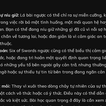
ự níu giữ:
Lá bài ngược có thể chỉ ra sự miễn cưỡng, 
rong việc rời bỏ một tình huống, một mối quan hệ h
. Bạn có thể đang níu giữ những gì đã cũ vì nỗi sợ h
 chắn về tương lai, hoặc đơn giản là vì cảm giác an 
thuộc.
oán:
Six of Swords ngược cũng có thể biểu thị cảm gi
ước, hoặc đang trì hoãn một quyết định quan trọng li
có những yếu tố bên ngoài gây cản trở, nhưng thường
 ngờ hoặc sự thiếu tự tin từ bên trong đang ngăn cản
 mỏi:
Thay vì xuôi theo dòng chảy tự nhiên của sự t
một cách vô thức hoặc có ý thức. Điều này có thể dẫn
ắc và kiệt sức. Bài học quan trọng ở đây là cần xem 