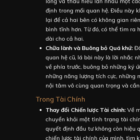
lòng và thấu hiểu lẫn nhau một cá
định trong mối quan hệ. Điều này k
lại để cả hai bên có không gian ri
bình tĩnh hơn. Từ đó, có thể tìm ra
dài cho cả hai.
Chữa lành và Buông bỏ Quá khứ:
Đố
quan hệ cũ, lá bài này là lời nhắc 
về phía trước, buông bỏ những ký 
những năng lượng tích cực, những 
nội tâm vô cùng quan trọng và cần 
Trong Tài Chính
Thay đổi Chiến lược Tài chính:
Về mặ
chuyển khỏi một tình trạng tài ch
quyết định đầu tư không còn hiệu q
chiến lược tài chính của mình, tìm