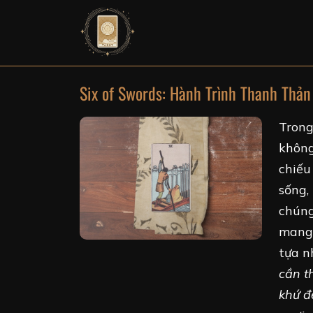
Six of Swords: Hành Trình Thanh Thả
Trong
không
chiếu
sống,
chúng
mang 
tựa n
cần t
khứ đ