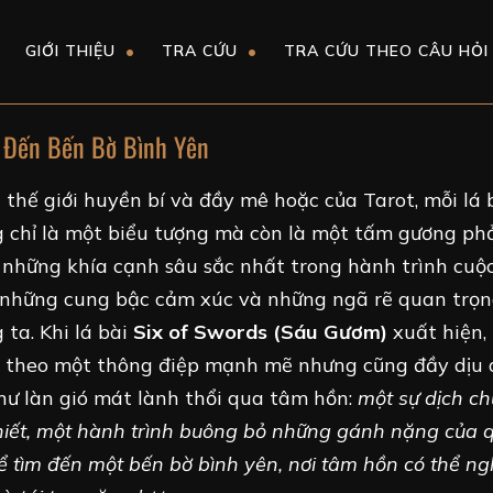
GIỚI THIỆU
TRA CỨU
TRA CỨU THEO CÂU HỎI
n Đến Bến Bờ Bình Yên
 thế giới huyền bí và đầy mê hoặc của Tarot, mỗi lá 
 chỉ là một biểu tượng mà còn là một tấm gương ph
 những khía cạnh sâu sắc nhất trong hành trình cuộ
 những cung bậc cảm xúc và những ngã rẽ quan trọn
 ta. Khi lá bài
Six of Swords (Sáu Gươm)
xuất hiện,
theo một thông điệp mạnh mẽ nhưng cũng đầy dịu 
hư làn gió mát lành thổi qua tâm hồn:
một sự dịch c
hiết, một hành trình buông bỏ những gánh nặng của 
ể tìm đến một bến bờ bình yên, nơi tâm hồn có thể ng