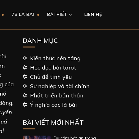
78 LÁ BÀI
BÀI VIẾT
LIÊN HỆ
DANH MỤC
bài
Kiến thức nền tảng
ản
Học đọc bài tarot
c
Chủ đề tình yêu
g của
Sự nghiệp và tài chính
 nó
Phát triển bản thân
dàng,
Ý nghĩa các lá bài
huyển
quá
BÀI VIẾT MỚI NHẤT
hỉ
Dự cảm bất an trong