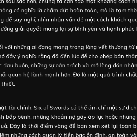
ch sâu sắc hơn, chúng ta cần tạo một khoảng cách n
hông có nghĩa là chấm dứt hoàn toàn, mà là tạm thời
êng để suy nghĩ, nhìn nhận vấn đề một cách khách qu
 hướng giải quyết mang lại sự bình yên và hạnh phúc 
i với những ai đang mang trong lòng vết thương từ 
nhở đầy ý nghĩa rằng đã đến lúc để cho phép bản thân
ức đau buồn, những sự oán trách và mở lòng đón nhậ
mối quan hệ lành mạnh hơn. Đó là một quá trình chữ
thiết.
t tài chính, Six of Swords có thể ám chỉ một sự dịch
ính bấp bênh, những khoản nợ gây áp lực hoặc những
uả. Đây là thời điểm vàng để bạn xem xét lại toàn b
 kiếm những cách quản lý tiền bạc ổn định, an toàn v