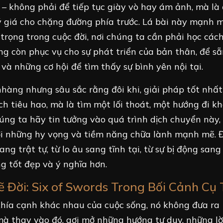
 không phải để tiếp tục giày vò hay ám ảnh, mà là
 giá cho chặng đường phía trước. Lá bài này mạnh m
trọng trong cuộc đời, nơi chúng ta cần phải học các
g còn phục vụ cho sự phát triển của bản thân, để s
à những cơ hội để tìm thấy sự bình yên nội tại.
nhàng nhưng sâu sắc rằng đôi khi, giải pháp tốt nhất
ch tiêu hao, mà là tìm một lối thoát, một hướng đi k
ng ta hãy tin tưởng vào quá trình dịch chuyển này, 
với những hy vọng và tiềm năng chữa lành mạnh mẽ. Đ
ng trật tự, từ lo âu sang tĩnh tại, từ sự bị động san
g tốt đẹp và ý nghĩa hơn.
 Đời: Six of Swords Trong Bối Cảnh Cụ
 khía cạnh khác nhau của cuộc sống, nó không đưa ra
mà thay vào đó, gợi mở những hướng tư duy, những lờ