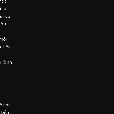
hất
 lùi
an và
lâu
mối
 tiến
n
a lành
ộ các
à bền