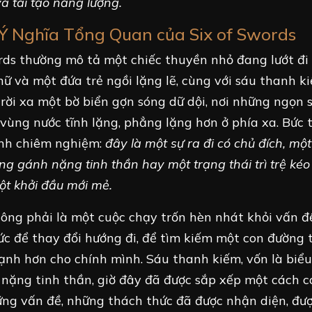
và tái tạo năng lượng.
Ý Nghĩa Tổng Quan của Six of Swords
rds thường mô tả một chiếc thuyền nhỏ đang lướt đi
ữ và một đứa trẻ ngồi lặng lẽ, cùng với sáu thanh k
ời xa một bờ biển gợn sóng dữ dội, nơi những ngọn 
 vùng nước tĩnh lặng, phẳng lặng hơn ở phía xa. Bức 
ính chiêm nghiệm:
đây là một sự ra đi có chủ đích, mộ
ững gánh nặng tinh thần hay một trạng thái trì trệ kéo
ột khởi đầu mới mẻ.
hông phải là một cuộc chạy trốn hèn nhát khỏi vấn đ
ức để thay đổi hướng đi, để tìm kiếm một con đường 
ạnh hơn cho chính mình. Sáu thanh kiếm, vốn là biểu
nặng tinh thần, giờ đây đã được sắp xếp một cách c
hững vấn đề, những thách thức đã được nhận diện, đư