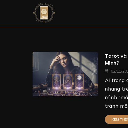
Tarot và
Mình?
02/11/20
Ai trong 
nhưng trê
mình "mắc
tránh một
XEM THÊ