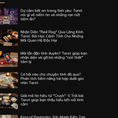
Dự cảm bất an trong tình yêu: Tarot
nói gì về niềm tin và những rạn nứt
tiềm ẩn?
Nhận Diện "Red Flag" Qua Lăng Kính
Tarot: Bài Học Cảnh Tỉnh Cho Những
Mối Quan Hệ Độc Hại
Mãi lận đận tình duyên? Tarot giúp bạn
nhận diện và gỡ bỏ những "nút thắt"
tâm lý.
Cơ hội nào cho chuyện tình đã qua?
Phân tích tiềm năng tái hợp dưới góc
nhìn Tarot.
Giải mã tín hiệu từ "Crush": 5 Trải bài
Tarot giúp bạn thấu hiểu kết nối tình
cảm
King of Pentacles: Sức Mạnh Kiến Tạo