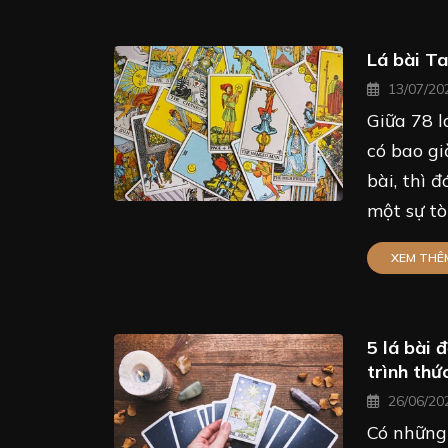
Lá bài Ta
13/07/20
Giữa 78 l
có bao gi
bài, thì 
một sự tò 
XEM THÊ
5 lá bài 
trình thứ
26/06/20
Có những 