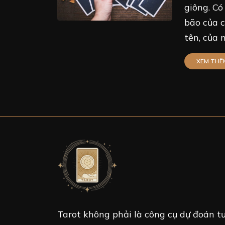
giông. Có
bão của c
tên, của 
XEM THÊ
Tarot không phải là công cụ dự đoán tư