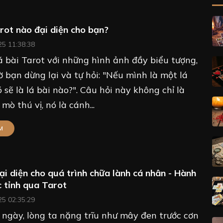
rot nào đại diện cho bạn?
25 11:38:38
á bài Tarot với những hình ảnh đầy biểu tượng,
ờ bạn dừng lại và tự hỏi: "Nếu mình là một lá
đó sẽ là lá bài nào?". Câu hỏi này không chỉ là
mò thú vị, nó là cánh...
M
đại diện cho quá trình chữa lành cá nhân - Hành
c tỉnh qua Tarot
25 02:35:29
ngày, lòng ta nặng trĩu như mây đen trước cơn