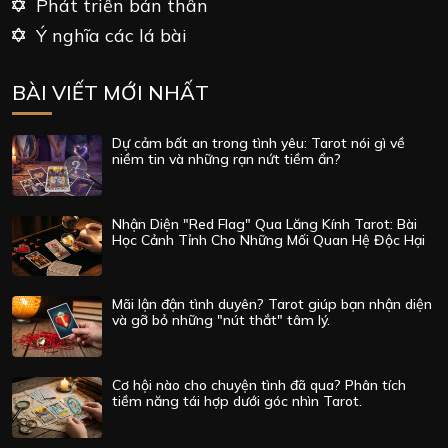
Phát triển bản thân
Ý nghĩa các lá bài
BÀI VIẾT MỚI NHẤT
Dự cảm bất an trong tình yêu: Tarot nói gì về
niềm tin và những rạn nứt tiềm ẩn?
Nhận Diện "Red Flag" Qua Lăng Kính Tarot: Bài
Học Cảnh Tỉnh Cho Những Mối Quan Hệ Độc Hại
Mãi lận đận tình duyên? Tarot giúp bạn nhận diện
và gỡ bỏ những "nút thắt" tâm lý.
Cơ hội nào cho chuyện tình đã qua? Phân tích
tiềm năng tái hợp dưới góc nhìn Tarot.