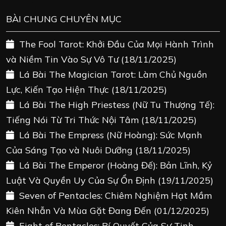
BÀI CHUNG CHUYÊN MỤC
The Fool Tarot: Khởi Đầu Của Mọi Hành Trình
và Niềm Tin Vào Sự Vô Tư
(18/11/2025)
Lá Bài The Magician Tarot: Làm Chủ Nguồn
Lực, Kiến Tạo Hiện Thực
(18/11/2025)
Lá Bài The High Priestess (Nữ Tu Thượng Tế):
Tiếng Nói Từ Tri Thức Nội Tâm
(18/11/2025)
Lá Bài The Empress (Nữ Hoàng): Sức Mạnh
Của Sáng Tạo và Nuôi Dưỡng
(18/11/2025)
Lá Bài The Emperor (Hoàng Đế): Bản Lĩnh, Kỷ
Luật Và Quyền Uy Của Sự Ổn Định
(19/11/2025)
Seven of Pentacles: Chiêm Nghiệm Hạt Mầm
Kiên Nhẫn Và Mùa Gặt Đang Đến
(01/12/2025)
Eight of Pentacles: Bí Quyết Của Sự Tinh