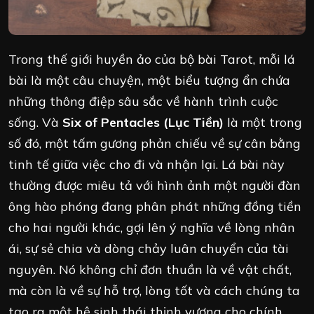
Trong thế giới huyền ảo của bộ bài Tarot, mỗi lá
bài là một câu chuyện, một biểu tượng ẩn chứa
những thông điệp sâu sắc về hành trình cuộc
sống. Và
Six of Pentacles (Lục Tiền)
là một trong
số đó, một tấm gương phản chiếu về sự cân bằng
tinh tế giữa việc cho đi và nhận lại. Lá bài này
thường được miêu tả với hình ảnh một người đàn
ông hào phóng đang phân phát những đồng tiền
cho hai người khác, gợi lên ý nghĩa về lòng nhân
ái, sự sẻ chia và dòng chảy luân chuyển của tài
nguyên. Nó không chỉ đơn thuần là về vật chất,
mà còn là về sự hỗ trợ, lòng tốt và cách chúng ta
tạo ra một hệ sinh thái thịnh vượng cho chính