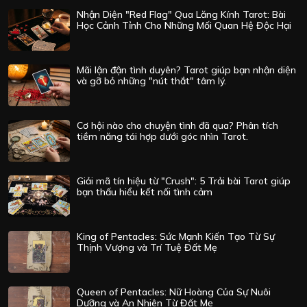
Nhận Diện "Red Flag" Qua Lăng Kính Tarot: Bài
Học Cảnh Tỉnh Cho Những Mối Quan Hệ Độc Hại
Mãi lận đận tình duyên? Tarot giúp bạn nhận diện
và gỡ bỏ những "nút thắt" tâm lý.
Cơ hội nào cho chuyện tình đã qua? Phân tích
tiềm năng tái hợp dưới góc nhìn Tarot.
Giải mã tín hiệu từ "Crush": 5 Trải bài Tarot giúp
bạn thấu hiểu kết nối tình cảm
King of Pentacles: Sức Mạnh Kiến Tạo Từ Sự
Thịnh Vượng và Trí Tuệ Đất Mẹ
Queen of Pentacles: Nữ Hoàng Của Sự Nuôi
Dưỡng và An Nhiên Từ Đất Mẹ