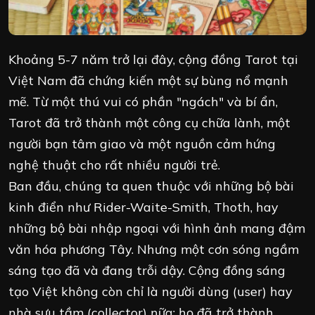
Khoảng 5-7 năm trở lại đây, cộng đồng Tarot tại
Việt Nam đã chứng kiến một sự bùng nổ mạnh
mẽ. Từ một thú vui có phần "ngách" và bí ẩn,
Tarot đã trở thành một công cụ chữa lành, một
người bạn tâm giao và một nguồn cảm hứng
nghệ thuật cho rất nhiều người trẻ.
Ban đầu, chúng ta quen thuộc với những bộ bài
kinh điển như Rider-Waite-Smith, Thoth, hay
những bộ bài nhập ngoại với hình ảnh mang đậm
văn hóa phương Tây. Nhưng một cơn sóng ngầm
sáng tạo đã và đang trỗi dậy. Cộng đồng sáng
tạo Việt không còn chỉ là người dùng (user) hay
nhà sưu tầm (collector) nữa; họ đã trở thành