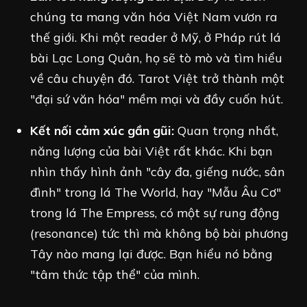
chúng ta mang văn hóa Việt Nam vươn ra
thế giới. Khi một reader ở Mỹ, ở Pháp rút lá
bài Lạc Long Quân, họ sẽ tò mò và tìm hiểu
về câu chuyện đó. Tarot Việt trở thành một
"đại sứ văn hóa" mềm mại và đầy cuốn hút.
Kết nối cảm xúc gần gũi:
Quan trọng nhất,
năng lượng của bài Việt rất khác. Khi bạn
nhìn thấy hình ảnh "cây đa, giếng nước, sân
đình" trong lá The World, hay "Mẫu Âu Cơ"
trong lá The Empress, có một sự rung động
(resonance) tức thì mà không bộ bài phương
Tây nào mang lại được. Bạn hiểu nó bằng
"tâm thức tập thể" của mình.