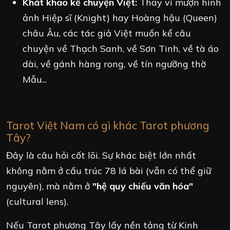
Khát khao kể chuyện Việt:
Thay vì mượn hình
ảnh Hiệp sĩ (Knight) hay Hoàng hậu (Queen)
châu Âu, các tác giả Việt muốn kể câu
chuyện về Thạch Sanh, về Sơn Tinh, về tà áo
dài, về gánh hàng rong, về tín ngưỡng thờ
Mẫu...
Tarot Việt Nam có gì khác Tarot phương
Tây?
Đây là câu hỏi cốt lõi. Sự khác biệt lớn nhất
không nằm ở cấu trúc 78 lá bài (vẫn có thể giữ
nguyên), mà nằm ở
"hệ quy chiếu văn hóa"
(cultural lens).
Nếu Tarot phương Tây lấy nền tảng từ Kinh