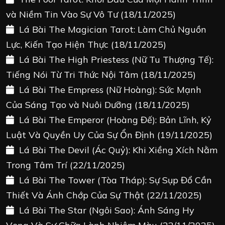
và Niềm Tin Vào Sự Vô Tư
(18/11/2025)
Lá Bài The Magician Tarot: Làm Chủ Nguồn
Lực, Kiến Tạo Hiện Thực
(18/11/2025)
Lá Bài The High Priestess (Nữ Tu Thượng Tế):
Tiếng Nói Từ Tri Thức Nội Tâm
(18/11/2025)
Lá Bài The Empress (Nữ Hoàng): Sức Mạnh
Của Sáng Tạo và Nuôi Dưỡng
(18/11/2025)
Lá Bài The Emperor (Hoàng Đế): Bản Lĩnh, Kỷ
Luật Và Quyền Uy Của Sự Ổn Định
(19/11/2025)
Lá Bài The Devil (Ác Quỷ): Khi Xiềng Xích Nằm
Trong Tâm Trí
(22/11/2025)
Lá Bài The Tower (Tòa Tháp): Sự Sụp Đổ Cần
Thiết Và Ánh Chớp Của Sự Thật
(22/11/2025)
Lá Bài The Star (Ngôi Sao): Ánh Sáng Hy