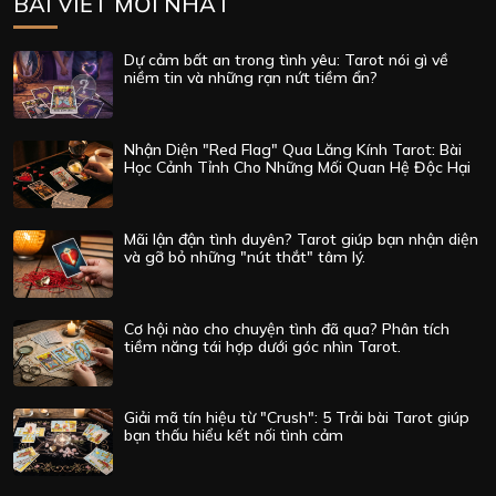
BÀI VIẾT MỚI NHẤT
Dự cảm bất an trong tình yêu: Tarot nói gì về
niềm tin và những rạn nứt tiềm ẩn?
Nhận Diện "Red Flag" Qua Lăng Kính Tarot: Bài
Học Cảnh Tỉnh Cho Những Mối Quan Hệ Độc Hại
Mãi lận đận tình duyên? Tarot giúp bạn nhận diện
và gỡ bỏ những "nút thắt" tâm lý.
Cơ hội nào cho chuyện tình đã qua? Phân tích
tiềm năng tái hợp dưới góc nhìn Tarot.
Giải mã tín hiệu từ "Crush": 5 Trải bài Tarot giúp
bạn thấu hiểu kết nối tình cảm