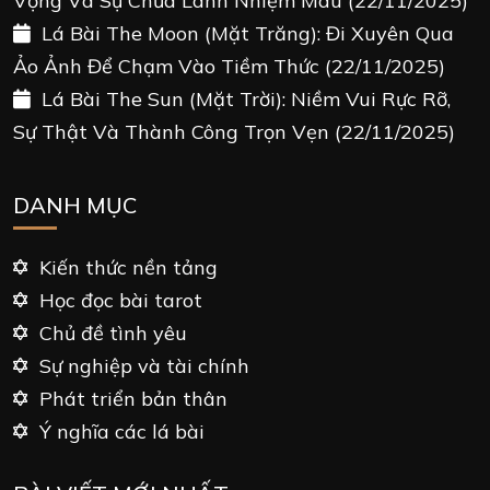
Vọng Và Sự Chữa Lành Nhiệm Màu
(22/11/2025)
Lá Bài The Moon (Mặt Trăng): Đi Xuyên Qua
Ảo Ảnh Để Chạm Vào Tiềm Thức
(22/11/2025)
Lá Bài The Sun (Mặt Trời): Niềm Vui Rực Rỡ,
Sự Thật Và Thành Công Trọn Vẹn
(22/11/2025)
DANH MỤC
Kiến thức nền tảng
Học đọc bài tarot
Chủ đề tình yêu
Sự nghiệp và tài chính
Phát triển bản thân
Ý nghĩa các lá bài